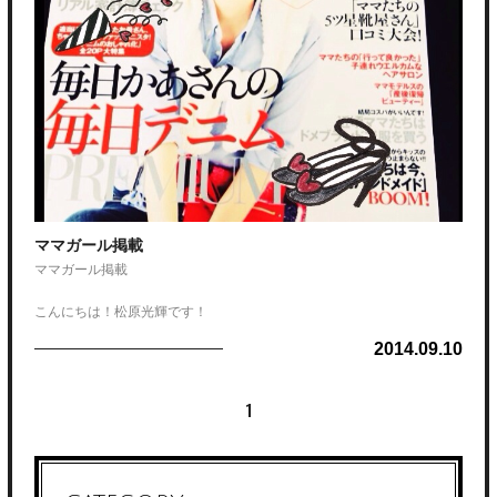
ママガール掲載
ママガール掲載
こんにちは！松原光輝です！
雑誌掲載情報です（＾ω＾）
2014.09.10
今月10月号にてママガールに掲載していただきました！
こんなにも大きく
1
ほんとに感謝です(･_･;
色々な方面でheelを取り上げてくださってほんとに感謝しています
これからも雑誌など多方面でもっと活躍できるようにがんばります
よかったらチェックしてみてください(((o(*ﾟ▽ﾟ*)o)))