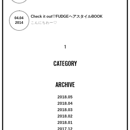
た
「ふわくしゅショート&ボブ最新ヘアBOOK」
が発売されましたーーー♡♡♡
Check it out♡FUDGEヘアスタイルBOOK
4.
4
2014
こんにちわー♡
先日布瀬が撮影させていただきました
「FUDGE ヘアスタイルBOOK 2014
Spring&Summer」が発売されましたー‼︎‼︎
1
CATEGORY
ARCHIVE
2018.
5
2018.
4
2018.
3
2018.
2
まずは西尾の “ゆるふわ♡ガーリー”
2018.
1
2017.
12