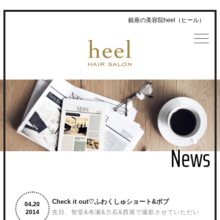
銀座の美容院heel（ヒール）
News
Check it out♡ふわくしゅショート&ボブ
4.
20
2014
先日、智堂&布瀬&力石&西尾で撮影させていただい