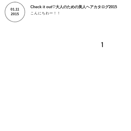
Check it out♡大人のための美人ヘアカタログ2015
1.
11
こんにちわー！！
2015
先日、力石と上杉が撮影させていただきました
『大人のための美人ヘアカタログ２０１５』が発売されま
1
まずは力石のMediumからー！！♡
素敵ですね〜♡
続いて、上杉のBobです！！♡
こちらも素敵ですね♡
そしてこちらの上杉のデザインが表紙に飾られたのです！