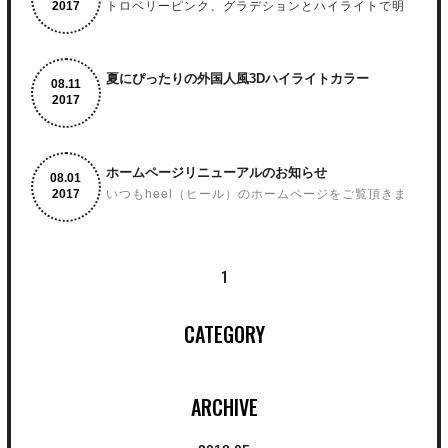
2017
トロベリーピンク、グラデションとハイライトで明
るさと動きを出しました。春から夏にかけてオスス
担当スタイリスト 力石サトシ
メのカラーです。
掲載ページ P136
夏にぴったりの外国人風3Dハイライトカラー
8.
11
2017
担当スタイリスト 力石サトシ
掲載ページ P135
ホームページリニューアルのお知らせ
8.
1
2017
いつもheel（ヒール）のホームページをご覧頂きま
して、誠にありがとうございます。
担当スタイリスト カラー智堂 メイク松原
この度、ホームページをリニューアルいたしました
のでご報告いたします。
1
お客様により快適にホームページを使っていただけ
るように、
担当スタイリスト 智堂
CATEGORY
情報を整理し、分かりやすく見やすいレイアウトに
しました。
掲載ページ P62〜P65
尚、今回はパソコンだけではなくスマートフォンか
らの表示も見やすくいたしました。
ARCHIVE
是非こちらもご利用ください。