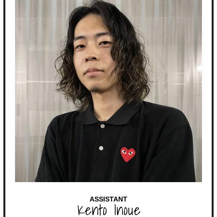
ASSISTANT
Kento Inoue