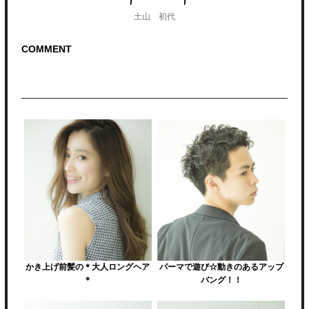
土山 初代
COMMENT
reading
reading
かき上げ前髪の＊大人ロングヘア
パーマで遊び☆動きのあるアップ
＊
バング！！
reading
reading