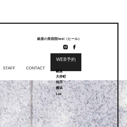
銀座の美容院heel（ヒール）
WEB予約
STAFF
CONTACT
銀座
大井町
仙川
横浜
Luz