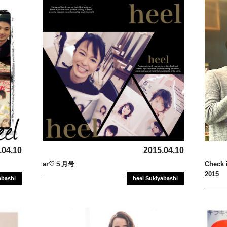
.04.10
2015.04.10
ar♡５月号
Chec
2015
abashi
heel Sukiyabashi