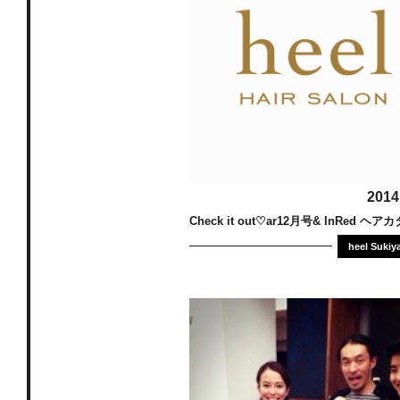
2014
Check it out♡ar12月号& InRed ヘアカ
heel Sukiy