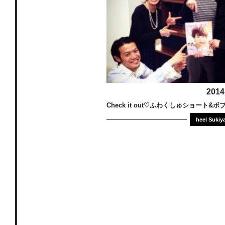
2014
Check it out♡ふわくしゅショート&ボ
heel Sukiy