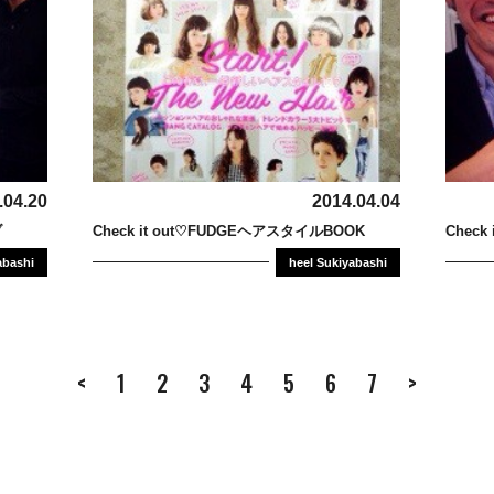
.04.20
2014.04.04
ブ
Check it out♡FUDGEヘアスタイルBOOK
Chec
abashi
heel Sukiyabashi
<
1
2
3
4
5
6
7
>