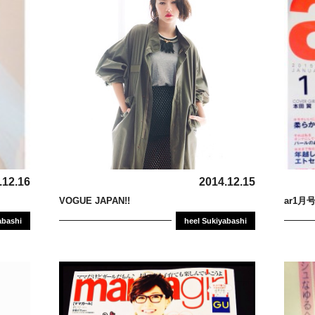
.12.16
2014.12.15
VOGUE JAPAN!!
ar1
abashi
heel Sukiyabashi