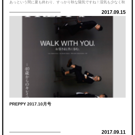
あっという間に夏も終わり、すっかり秋な陽気ですね！湿気も少なく秋
晴れの日が沢山あってほしいです♪
2017.09.15
９月、１０月はブライダルシーズンでもあります！
お客様の大切な日のネイルをお願いされるのは、とても嬉しくいつも以
上に気合いが入ります！！
heelのジェルメニューは定額コースのご用意もありますが、もちろんお
持ち込みのデザインも承ります。
先日、ブライダルでご来店頂いたお客様は、ドレスに合わせてご相談し
ながら施術していきました☆
ドレスの写真はイメージ写真ですが、オフホワイトのチュールドレスと
いう事で色やデザインなどお客様がイメージしていたデザインに仕上が
PREPPY 2017.10月号
りました♡
一生に一度の大切な日のネイル・・・
担当 智堂
是非お任せ頂けたら嬉しいです♡
2017.09.11