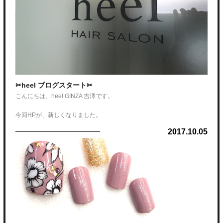
簡単にいうと『栗色』
※イメージ画像
✂heel ブログスタート✂
こんにちは、heel GINZA 吉澤です。
今回HPが、新しくなりました。
とっこな感じになります。
2017.10.05
今後お店での、出来事など髪の毛について投稿させて頂きます。
特徴としては、
「艶」
是非皆さんのお役に経つ情報載せていくのでご覧ください。
艶が凄く出て落ち着いた印象のカラーになります。
それでは、吉澤でした。