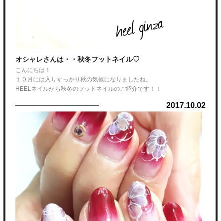
秋から冬にかけて服装にも合わせやすく人気のカラーになります。
トレンドの先取りをしてみてはいかがでしょう？
オシャレさんは・・秋冬フットネイル♡
こんにちは！
是非興味が、ありましたら吉澤までお申し付け下さい。
１０月には入りすっかり秋の気候になりましたね。
HEELネイルから秋冬のフットネイルのご紹介です！！
2017.10.02
夏にしたジェルがそのまま・・・という方も多いと思います。せっかく
のおしゃれも足元が伸び、ボロボロでは恥ずかしいですよね。。
オフ・甘皮ケア・ジェル・アートまでついたクーポンをご用意しました
ので是非この時期にキレイにしましょう♪
アートは出来るだけフッラットなものにしてあるので、ストッキング等
に引っかかる心配もありません！！