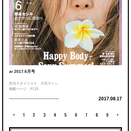
ar 2017.6月号
担当スタイリスト 力石サトシ
掲載ページ P135
2017.08.17
<
1
2
3
4
5
6
7
8
9
>