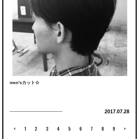
ハイライトを入れてる事で、縦のラインを作り
ムラをぼかします。
そのあとに、カラーを全体的にして、このような感じになりました。
ハイライトで、コテを巻いた時に動きもでて満ぞくしていただけまし
men'sカット☆
た。
是非興味がありましたら、吉澤までお申し付けください。
2017.07.28
こんにちは上杉です！今回は後頭部の丸みを意識してカット！！
後頭部が絶壁で潰れやすい方でも、丸みを付けてカットすることで、簡
単にスタイリング出来る様にカットします。
<
1
2
3
4
5
6
7
8
9
>