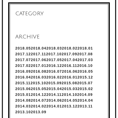
ナチュラルなスタイルなので、スタイリング剤が苦手な方にもオススメ
CATEGORY
のスタイルです♪
メンズカットのご相談、上杉までお待ちしております。
ARCHIVE
2018.
5
2018.
4
2018.
3
2018.
2
2018.
1
2017.
12
2017.
11
2017.
10
2017.
9
2017.
8
2017.
7
2017.
6
2017.
5
2017.
4
2017.
3
2017.
2
2017.
1
2016.
12
2016.
11
2016.
10
2016.
9
2016.
8
2016.
7
2016.
6
2016.
5
2016.
4
2016.
3
2016.
2
2016.
1
2015.
12
2015.
11
2015.
10
2015.
9
2015.
8
2015.
7
2015.
6
2015.
5
2015.
4
2015.
3
2015.
2
2015.
1
2014.
12
2014.
11
2014.
10
2014.
9
2014.
8
2014.
7
2014.
6
2014.
5
2014.
4
2014.
3
2014.
2
2014.
1
2013.
12
2013.
11
2013.
10
2013.
9